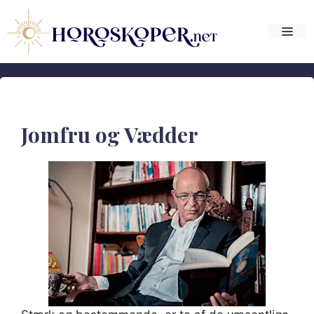
Hop
til
Me
indhold
Jomfru og Vædder