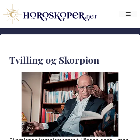
Hop
til
Me
indhold
Tvilling og Skorpion