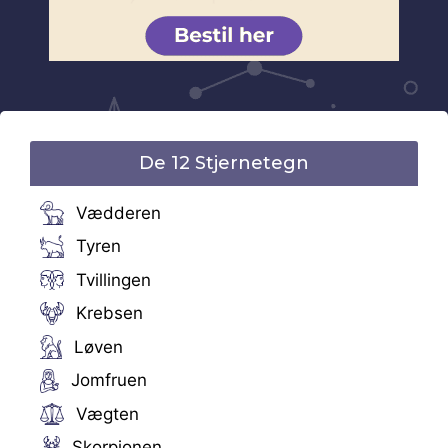
De 12 Stjernetegn
Vædderen
Tyren
Tvillingen
Krebsen
Løven
Jomfruen
Vægten
Skorpionen