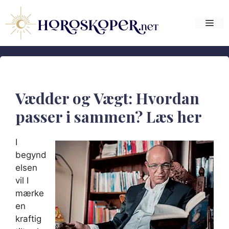
Hop
til
Me
indhold
Vædder og Vægt: Hvordan
passer i sammen? Læs her
I
begynd
elsen
vil I
mærke
en
kraftig