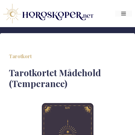
Hop
til
Me
indhold
Tarotkort
Tarotkortet Mådehold
(Temperance)