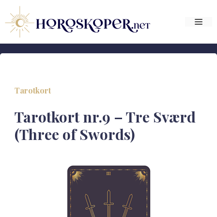
Hop
til
Me
indhold
Tarotkort
Tarotkort nr.9 – Tre Sværd
(Three of Swords)