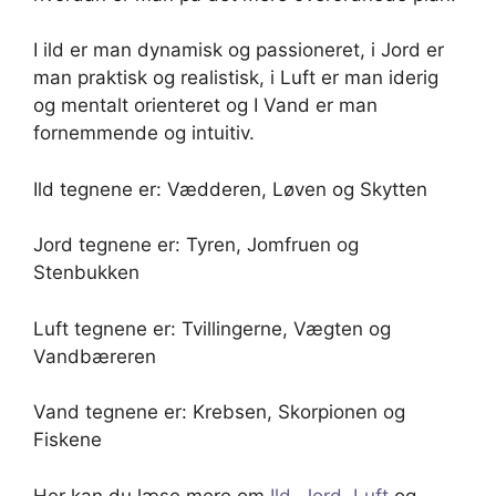
I ild er man dynamisk og passioneret, i Jord er
man praktisk og realistisk, i Luft er man iderig
og mentalt orienteret og I Vand er man
fornemmende og intuitiv.
Ild tegnene er: Vædderen, Løven og Skytten
Jord tegnene er: Tyren, Jomfruen og
Stenbukken
Luft tegnene er: Tvillingerne, Vægten og
Vandbæreren
Vand tegnene er: Krebsen, Skorpionen og
Fiskene
Her kan du læse mere om
Ild
,
Jord
,
Luft
og