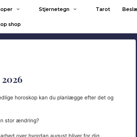
Tarot
koper
Stjernetegn
Besl
op shop
 2026
nedlige horoskop kan du planlægge efter det og
en stor ændring?
rhed over hvordan august bliver for dig.