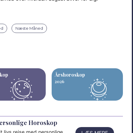
ed
Næste Måned
kop
Årshoroskop
2026
Personlige Horoskop
t livs rejse med personlige
LÆS MERE