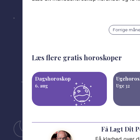
Forrige mån
Læs flere gratis horoskoper
Dagshoroskop
Ugehoros
6. aug
Uge 32
Få Lagt Dit 
Få klarhed over di