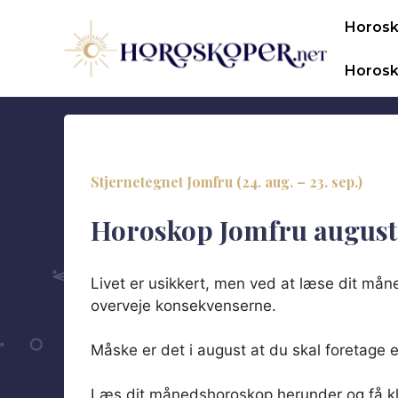
Hop
Horos
til
indhold
Horosk
Stjernetegnet Jomfru (24. aug. – 23. sep.)
Horoskop Jomfru august
Livet er usikkert, men ved at læse dit må
overveje konsekvenserne.
Måske er det i august at du skal foretage 
Læs dit månedshoroskop herunder og få kla