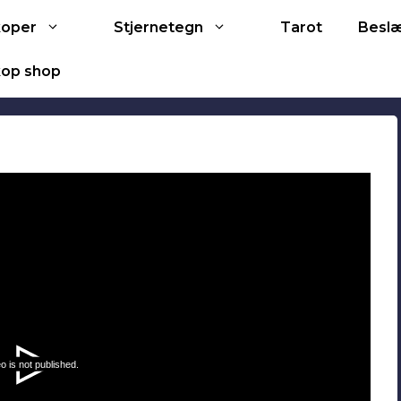
Tarot
koper
Stjernetegn
Besl
op shop
o is not published.