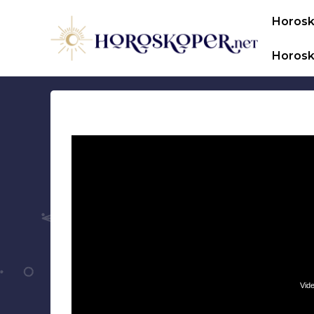
Hop
Horos
til
indhold
Horosk
Vide