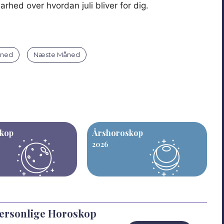
hed over hvordan juli bliver for dig.
åned
Næste Måned
kop
Årshoroskop
2026
Personlige Horoskop