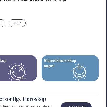
5
2027
kop
Månedshoroskop
august
Personlige Horoskop
t livs rejse med personlige