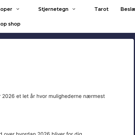
Tarot
koper
Stjernetegn
Besl
op shop
er 2026 et let år hvor mulighederne nærmest
 over hvordan 2026 bliver for dig.