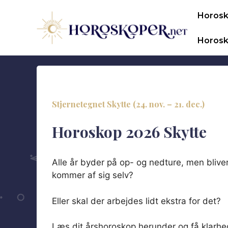
Hop
Horos
til
indhold
Horosk
Stjernetegnet
Skytte (24. nov. – 21. de
c.)
Horoskop
2026
Skytte
Alle år byder på op- og nedture, men bliv
kommer af sig selv?
Eller skal der arbejdes lidt ekstra for det?
Læs dit årshoroskop herunder og få klarhed