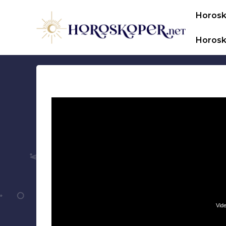
Hop
Horos
til
indhold
Horosk
Vide