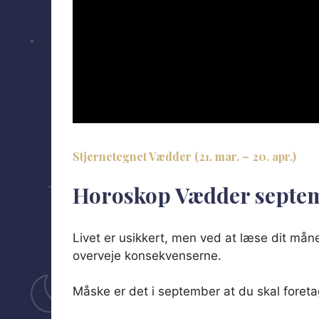
/
Stjernetegnet
Vædder (21. mar. – 20. apr.)
Horoskop Vædder septe
Livet er usikkert, men ved at læse dit må
overveje konsekvenserne.
Måske er det i september at du skal foret