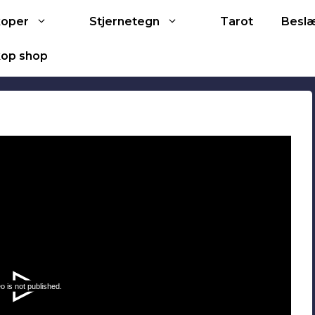
Tarot
koper
Stjernetegn
Besl
op shop
o is not published.