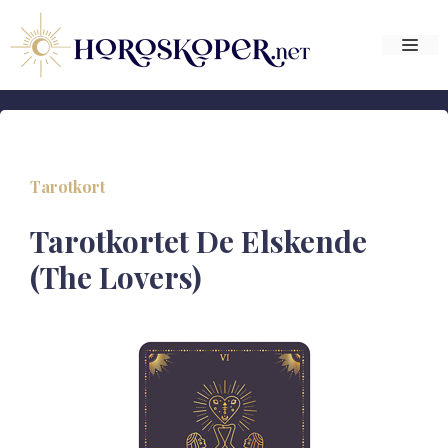
Hop
til
Me
indhold
Tarotkort
Tarotkortet De Elskende
(The Lovers)