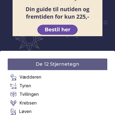
De 12 Stjernetegn
Vædderen
Tyren
Tvillingen
Krebsen
Løven