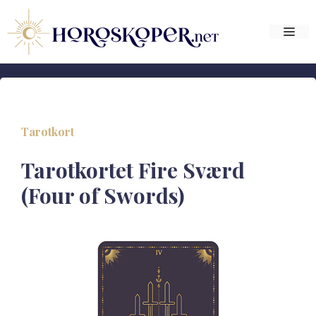
Hop
til
Me
indhold
Tarotkort
Tarotkortet Fire Sværd
(Four of Swords)