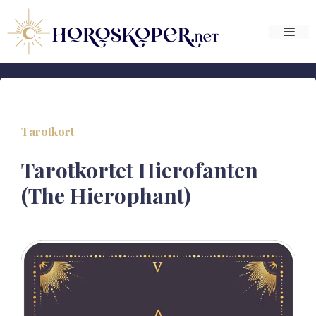
Hop
til
Me
indhold
Tarotkort
Tarotkortet Hierofanten
(The Hierophant)