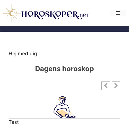
Hop
til
Me
indhold
Hej med dig
Dagens horoskop
Test